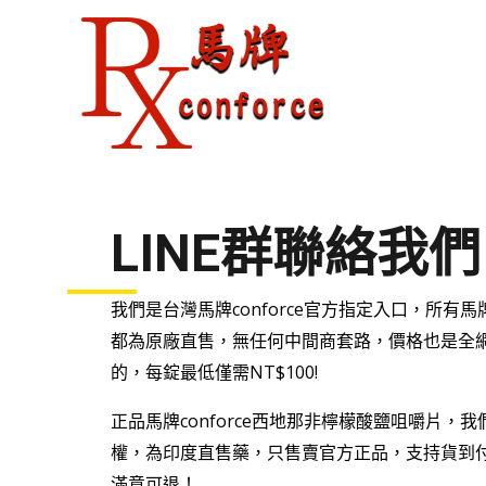
跳
至
主
要
內
容
LINE群聯絡我們
我們是台灣馬牌conforce官方指定入口，所有馬牌c
都為原廠直售，無任何中間商套路，價格也是全
的，每錠最低僅需NT$100!
正品馬牌conforce西地那非檸檬酸鹽咀嚼片，
權，為印度直售藥，只售賣官方正品，支持貨到
滿意可退！