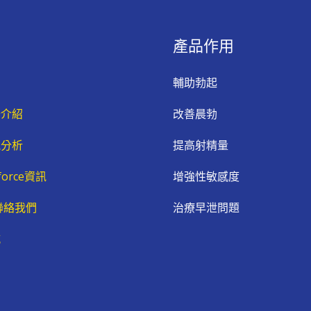
產品作用
輔助勃起
分介紹
改善晨勃
能分析
提高射精量
force資訊
增強性敏感度
群聯絡我們
治療早泄問題
城