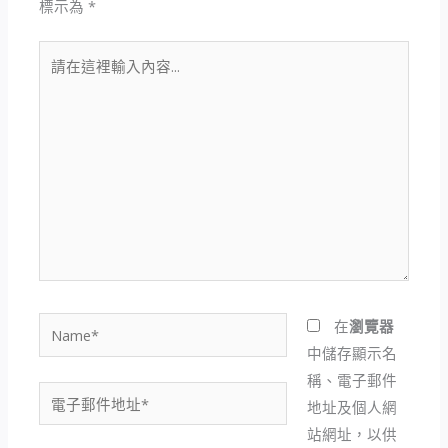
標示為
*
請
在
這
裡
輸
入
內
容...
Name*
在
瀏覽器
中儲存顯示名
稱、電子郵件
電
地址及個人網
子
站網址，以供
郵