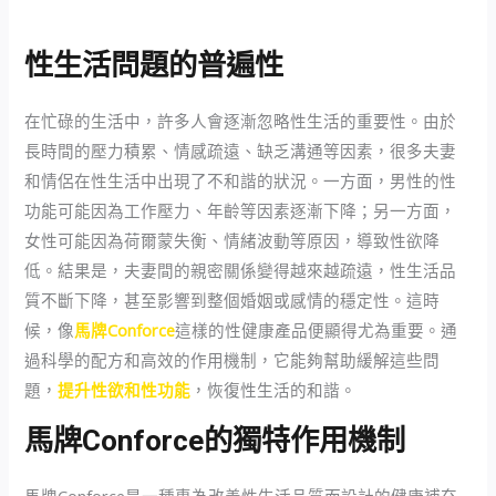
性生活問題的普遍性
在忙碌的生活中，許多人會逐漸忽略性生活的重要性。由於
長時間的壓力積累、情感疏遠、缺乏溝通等因素，很多夫妻
和情侶在性生活中出現了不和諧的狀況。一方面，男性的性
功能可能因為工作壓力、年齡等因素逐漸下降；另一方面，
女性可能因為荷爾蒙失衡、情緒波動等原因，導致性欲降
低。結果是，夫妻間的親密關係變得越來越疏遠，性生活品
質不斷下降，甚至影響到整個婚姻或感情的穩定性。這時
候，像
馬牌Conforce
這樣的性健康產品便顯得尤為重要。通
過科學的配方和高效的作用機制，它能夠幫助緩解這些問
題，
提升性欲和性功能
，恢復性生活的和諧。
馬牌Conforce的獨特作用機制
馬牌Conforce是一種專為改善性生活品質而設計的健康補充