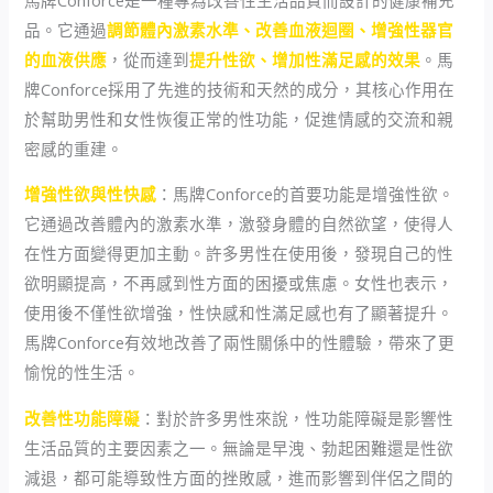
品。它通過
調節體內激素水準、改善血液迴圈、增強性器官
的血液供應
，從而達到
提升性欲、增加性滿足感的效果
。馬
牌Conforce採用了先進的技術和天然的成分，其核心作用在
於幫助男性和女性恢復正常的性功能，促進情感的交流和親
密感的重建。
增強性欲與性快感
：馬牌Conforce的首要功能是增強性欲。
它通過改善體內的激素水準，激發身體的自然欲望，使得人
在性方面變得更加主動。許多男性在使用後，發現自己的性
欲明顯提高，不再感到性方面的困擾或焦慮。女性也表示，
使用後不僅性欲增強，性快感和性滿足感也有了顯著提升。
馬牌Conforce有效地改善了兩性關係中的性體驗，帶來了更
愉悅的性生活。
改善性功能障礙
：對於許多男性來說，性功能障礙是影響性
生活品質的主要因素之一。無論是早洩、勃起困難還是性欲
減退，都可能導致性方面的挫敗感，進而影響到伴侶之間的