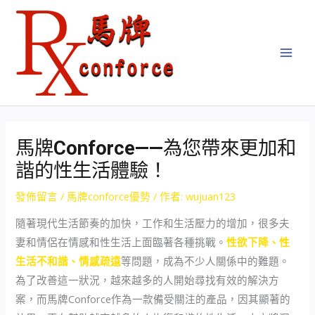
跳
Post
MAI
至
navigation
MEN
主
要
內
容
馬牌Conforce——為您帶來更加和
諧的性生活體驗！
發佈留言
/
馬牌conforce優勢
/ 作者:
wujuan123
隨著現代生活節奏的加快，工作和生活壓力的增加，很多夫
妻和情侶在情感和性生活上面臨著各種挑戰。
性欲下降、性
生活不和諧、情感疏遠
等問題，成為不少人關係中的難題。
為了改善這一狀況，越來越多的人開始尋找有效的解決方
案，而馬牌Conforce作為一款備受關注的產品，因其顯著的