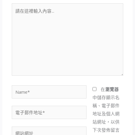
請
在
這
裡
輸
入
內
容...
Name*
在
瀏覽器
中儲存顯示名
稱、電子郵件
電
地址及個人網
子
站網址，以供
郵
下次發佈留言
網
件