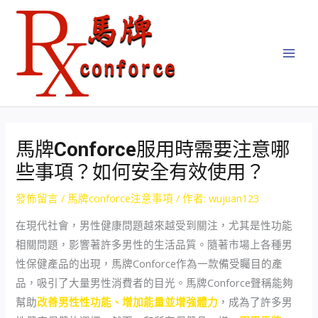
跳
Post
MAI
至
navigation
MEN
主
要
內
容
馬牌Conforce服用時需要注意哪
些事項？如何安全有效使用？
發佈留言
/
馬牌conforce注意事項
/ 作者:
wujuan123
在現代社會，男性健康問題越來越受到關注，尤其是性功能
相關問題，影響著許多男性的生活品質。隨著市場上各種男
性保健產品的出現，馬牌Conforce作為一款備受矚目的產
品，吸引了大量男性消費者的目光。馬牌Conforce聲稱能夠
幫助
改善男性性功能、增加能量並增強體力
，成為了許多男