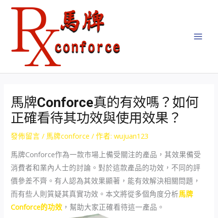
跳
Post
MAI
至
navigation
MEN
主
要
內
容
馬牌Conforce真的有效嗎？如何
正確看待其功效與使用效果？
發佈留言
/
馬牌conforce
/ 作者:
wujuan123
馬牌Conforce作為一款市場上備受關注的產品，其效果備受
消費者和業內人士的討論。對於這款產品的功效，不同的評
價參差不齊。有人認為其效果顯著，能有效解決相關問題，
而有些人則質疑其真實功效。本文將從多個角度分析
馬牌
Conforce的功效
，幫助大家正確看待這一產品。