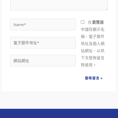
容...
Name*
在
瀏覽器
中儲存顯示名
稱、電子郵件
電
地址及個人網
子
站網址，以供
郵
下次發佈留言
網
件
時使用。
站
地
網
址
址
*